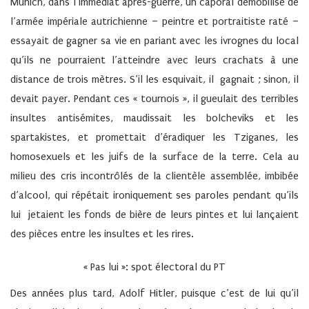
Munich, dans l’immédiat après-guerre, un caporal démobilisé de
l’armée impériale autrichienne – peintre et portraitiste raté –
essayait de gagner sa vie en pariant avec les ivrognes du local
qu’ils ne pourraient l’atteindre avec leurs crachats à une
distance de trois mètres. S’il les esquivait, il gagnait ; sinon, il
devait payer. Pendant ces « tournois », il gueulait des terribles
insultes antisémites, maudissait les bolcheviks et les
spartakistes, et promettait d’éradiquer les Tziganes, les
homosexuels et les juifs de la surface de la terre. Cela au
milieu des cris incontrôlés de la clientèle assemblée, imbibée
d’alcool, qui répétait ironiquement ses paroles pendant qu’ils
lui jetaient les fonds de bière de leurs pintes et lui lançaient
des pièces entre les insultes et les rires.
« Pas lui »: spot électoral du PT
Des années plus tard, Adolf Hitler, puisque c’est de lui qu’il