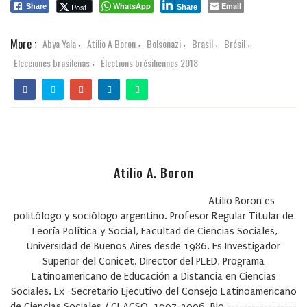
WhatsApp
Email
Post
Share
Share
More :
Abya Yala
Atilio A Boron
Bolsonazi
Brasil
Brésil
,
,
,
,
,
Elecciones brasileñas
Élections brésiliennes 2018
,
Atilio A. Boron
Atilio Boron es
politólogo y sociólogo argentino. Profesor Regular Titular de
Teoría Política y Social, Facultad de Ciencias Sociales,
Universidad de Buenos Aires desde 1986. Es Investigador
Superior del Conicet. Director del PLED, Programa
Latinoamericano de Educación a Distancia en Ciencias
Sociales. Ex -Secretario Ejecutivo del Consejo Latinoamericano
de Ciencias Sociales / CLACSO, 1997-2006.
Bio
-----------------