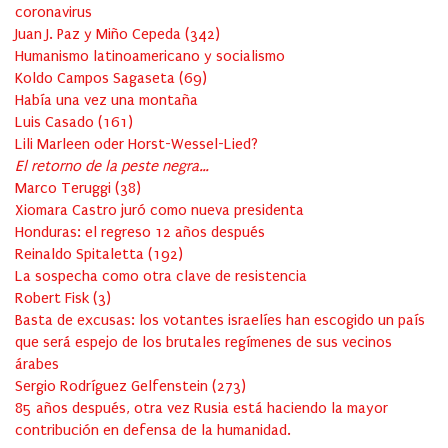
coronavirus
Juan J. Paz y Miño Cepeda
(
342
)
Humanismo latinoamericano y socialismo
Koldo Campos Sagaseta
(
69
)
Había una vez una montaña
Luis Casado
(
161
)
Lili Marleen oder Horst-Wessel-Lied?
El retorno de la peste negra…
Marco Teruggi
(
38
)
Xiomara Castro juró como nueva presidenta
Honduras: el regreso 12 años después
Reinaldo Spitaletta
(
192
)
La sospecha como otra clave de resistencia
Robert Fisk
(
3
)
Basta de excusas: los votantes israelíes han escogido un país
que será espejo de los brutales regímenes de sus vecinos
árabes
Sergio Rodríguez Gelfenstein
(
273
)
85 años después, otra vez Rusia está haciendo la mayor
contribución en defensa de la humanidad.