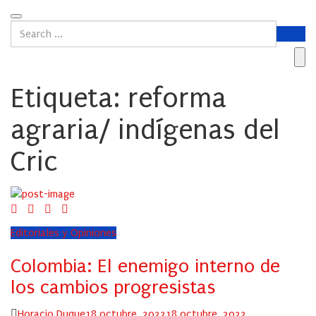
Etiqueta:
reforma
agraria/ indígenas del
Cric
Editoriales y Opiniones
Colombia: El enemigo interno de
los cambios progresistas
Author
Posted
Horacio Duque
18 octubre, 2022
18 octubre, 2022