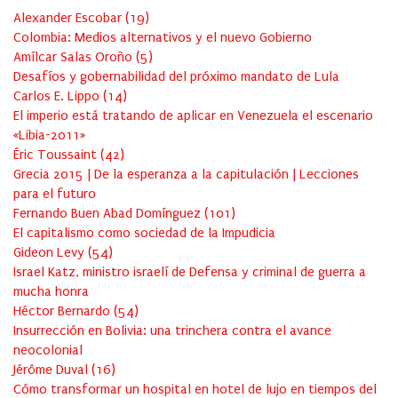
Alexander Escobar
(
19
)
Colombia: Medios alternativos y el nuevo Gobierno
Amílcar Salas Oroño
(
5
)
Desafíos y gobernabilidad del próximo mandato de Lula
Carlos E. Lippo
(
14
)
El imperio está tratando de aplicar en Venezuela el escenario
«Libia-2011»
Éric Toussaint
(
42
)
Grecia 2015 | De la esperanza a la capitulación | Lecciones
para el futuro
Fernando Buen Abad Domínguez
(
101
)
El capitalismo como sociedad de la Impudicia
Gideon Levy
(
54
)
Israel Katz, ministro israelí de Defensa y criminal de guerra a
mucha honra
Héctor Bernardo
(
54
)
Insurrección en Bolivia: una trinchera contra el avance
neocolonial
Jérôme Duval
(
16
)
Cómo transformar un hospital en hotel de lujo en tiempos del