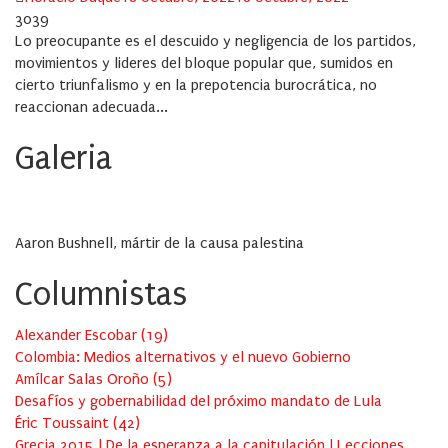
on
3039
Lo preocupante es el descuido y negligencia de los partidos,
movimientos y lideres del bloque popular que, sumidos en
cierto triunfalismo y en la prepotencia burocrática, no
reaccionan adecuada...
Galeria
Aaron Bushnell, mártir de la causa palestina
Columnistas
Alexander Escobar
(
19
)
Colombia: Medios alternativos y el nuevo Gobierno
Amílcar Salas Oroño
(
5
)
Desafíos y gobernabilidad del próximo mandato de Lula
Éric Toussaint
(
42
)
Grecia 2015 | De la esperanza a la capitulación | Lecciones