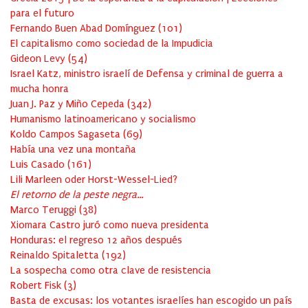
para el futuro
Fernando Buen Abad Domínguez
(
101
)
El capitalismo como sociedad de la Impudicia
Gideon Levy
(
54
)
Israel Katz, ministro israelí de Defensa y criminal de guerra a
mucha honra
Juan J. Paz y Miño Cepeda
(
342
)
Humanismo latinoamericano y socialismo
Koldo Campos Sagaseta
(
69
)
Había una vez una montaña
Luis Casado
(
161
)
Lili Marleen oder Horst-Wessel-Lied?
El retorno de la peste negra…
Marco Teruggi
(
38
)
Xiomara Castro juró como nueva presidenta
Honduras: el regreso 12 años después
Reinaldo Spitaletta
(
192
)
La sospecha como otra clave de resistencia
Robert Fisk
(
3
)
Basta de excusas: los votantes israelíes han escogido un país