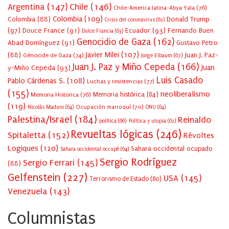
Argentina
(147)
Chile
(146)
Chile-America latina-Abya Yala
(76)
Colombia
(109)
Colombia
(88)
Donald Trump
Crisis del coronavirus
(62)
(97)
Douce France
(91)
Ecuador
(93)
Fernando Buen
Dulce Francia
(63)
Genocidio de Gaza
(162)
Abad Domínguez
(91)
Gustavo Petro
Javier Milei
(107)
(88)
Juan J. Paz-
Génocide de Gaza
(74)
Jorge Elbaum
(67)
Juan J. Paz y Miño Cepeda
(166)
Juan
y-Miño Cepeda
(93)
Luis Casado
Pablo Cárdenas S.
(108)
Luchas y resistencias
(77)
(155)
neoliberalismo
Memoria Historica
(76)
Memoria histórica
(84)
(119)
Ocupación marroquí
(70)
Nicolás Maduro
(64)
ONU
(64)
Palestina/Israel
(184)
Reinaldo
política
(66)
Política y utopia
(62)
Revueltas lógicas
(246)
Spitaletta
(152)
Révoltes
Logiques
(120)
Sahara occidental ocupado
Sahara occidental occupé
(64)
Sergio Rodríguez
Sergio Ferrari
(145)
(88)
Gelfenstein
(227)
USA
(145)
Terrorismo de Estado
(80)
Venezuela
(143)
Columnistas