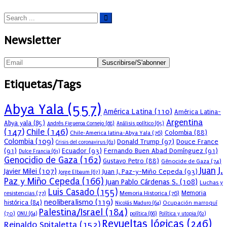
Newsletter
Etiquetas/Tags
Abya Yala
(557)
América Latina
(110)
América Latina-
Argentina
Abya yala
(85)
Andrés Figueroa Cornejo
(68)
Análisis político
(65)
(147)
Chile
(146)
Colombia
(88)
Chile-America latina-Abya Yala
(76)
Colombia
(109)
Donald Trump
(97)
Douce France
Crisis del coronavirus
(62)
(91)
Ecuador
(93)
Fernando Buen Abad Domínguez
(91)
Dulce Francia
(63)
Genocidio de Gaza
(162)
Gustavo Petro
(88)
Génocide de Gaza
(74)
Juan J.
Javier Milei
(107)
Juan J. Paz-y-Miño Cepeda
(93)
Jorge Elbaum
(67)
Paz y Miño Cepeda
(166)
Juan Pablo Cárdenas S.
(108)
Luchas y
Luis Casado
(155)
resistencias
(77)
Memoria Historica
(76)
Memoria
neoliberalismo
(119)
histórica
(84)
Ocupación marroquí
Nicolás Maduro
(64)
Palestina/Israel
(184)
(70)
política
(66)
ONU
(64)
Política y utopia
(62)
Revueltas lógicas
(246)
Reinaldo Spitaletta
(152)