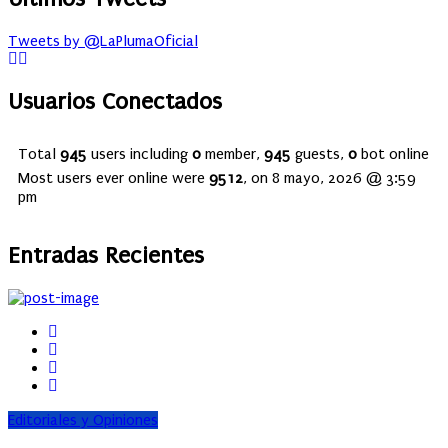
Tweets by @LaPlumaOficial
Usuarios Conectados
Total
945
users including
0
member,
945
guests,
0
bot online
Most users ever online were
9512
, on 8 mayo, 2026 @ 3:59
pm
Entradas Recientes
Editoriales y Opiniones