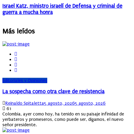
Israel Katz, ministro israelí de Defensa y criminal de
guerra a mucha honra
Más leídos
Editoriales y Opiniones
La sospecha como otra clave de resistencia
Author
Posted
Reinaldo Spitaletta
5 agosto, 2026
5 agosto, 2026
on
61
Colombia, ayer como hoy, ha tenido en su paisaje infinidad de
yerbateros y promeseros, como puede ser, digamos, el nuevo
señor presidente.