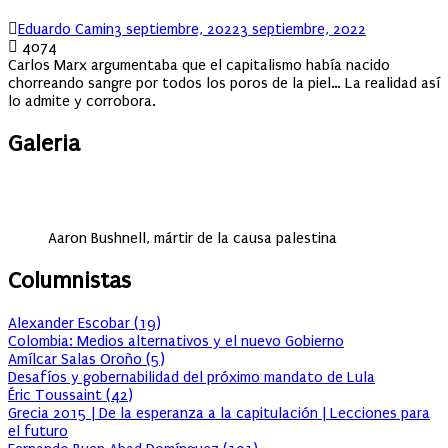
Author
Posted
Eduardo Camin
3 septiembre, 2022
3 septiembre, 2022
on
4074
Carlos Marx argumentaba que el capitalismo había nacido
chorreando sangre por todos los poros de la piel… La realidad así
lo admite y corrobora.
Galeria
Aaron Bushnell, mártir de la causa palestina
Columnistas
Alexander Escobar
(
19
)
Colombia: Medios alternativos y el nuevo Gobierno
Amílcar Salas Oroño
(
5
)
Desafíos y gobernabilidad del próximo mandato de Lula
Éric Toussaint
(
42
)
Grecia 2015 | De la esperanza a la capitulación | Lecciones para
el futuro