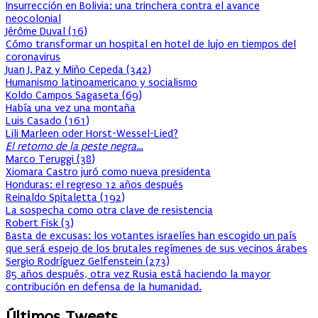
Insurrección en Bolivia: una trinchera contra el avance
neocolonial
Jérôme Duval
(
16
)
Cómo transformar un hospital en hotel de lujo en tiempos del
coronavirus
Juan J. Paz y Miño Cepeda
(
342
)
Humanismo latinoamericano y socialismo
Koldo Campos Sagaseta
(
69
)
Había una vez una montaña
Luis Casado
(
161
)
Lili Marleen oder Horst-Wessel-Lied?
El retorno de la peste negra…
Marco Teruggi
(
38
)
Xiomara Castro juró como nueva presidenta
Honduras: el regreso 12 años después
Reinaldo Spitaletta
(
192
)
La sospecha como otra clave de resistencia
Robert Fisk
(
3
)
Basta de excusas: los votantes israelíes han escogido un país
que será espejo de los brutales regímenes de sus vecinos árabes
Sergio Rodríguez Gelfenstein
(
273
)
85 años después, otra vez Rusia está haciendo la mayor
contribución en defensa de la humanidad.
Últimos Tweets