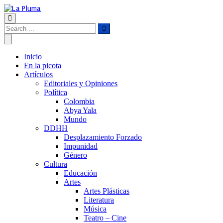
Inicio
En la picota
Artículos
Editoriales y Opiniones
Política
Colombia
Abya Yala
Mundo
DDHH
Desplazamiento Forzado
Impunidad
Género
Cultura
Educación
Artes
Artes Plásticas
Literatura
Música
Teatro – Cine