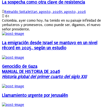
La sospecha como otra clave de resistencia
Author
Posted
Reinaldo Spitaletta
5 agosto, 2026
5 agosto, 2026
on
61
Colombia, ayer como hoy, ha tenido en su paisaje infinidad de
yerbateros y promeseros, como puede ser, digamos, el nuevo
señor presidente.
La emigración desde Israel se mantuvo en un nivel
récord en 2025, según un estudio
Genocidio de Gaza
MANUAL DE HISTORIA DE 2046
Historia global del primer cuarto del siglo XXI
Llamamiento urgente por Jerusalén