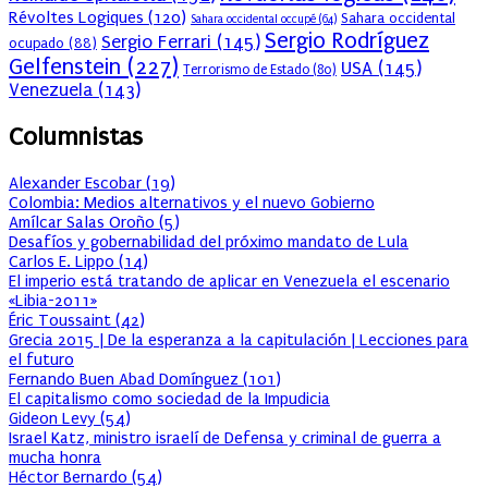
Révoltes Logiques
(120)
Sahara occidental
Sahara occidental occupé
(64)
Sergio Rodríguez
Sergio Ferrari
(145)
ocupado
(88)
Gelfenstein
(227)
USA
(145)
Terrorismo de Estado
(80)
Venezuela
(143)
Columnistas
Alexander Escobar
(
19
)
Colombia: Medios alternativos y el nuevo Gobierno
Amílcar Salas Oroño
(
5
)
Desafíos y gobernabilidad del próximo mandato de Lula
Carlos E. Lippo
(
14
)
El imperio está tratando de aplicar en Venezuela el escenario
«Libia-2011»
Éric Toussaint
(
42
)
Grecia 2015 | De la esperanza a la capitulación | Lecciones para
el futuro
Fernando Buen Abad Domínguez
(
101
)
El capitalismo como sociedad de la Impudicia
Gideon Levy
(
54
)
Israel Katz, ministro israelí de Defensa y criminal de guerra a
mucha honra
Héctor Bernardo
(
54
)