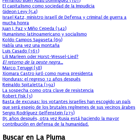
Fernando Buen Abad Domínguez
(
101
)
El capitalismo como sociedad de la Impudicia
Gideon Levy
(
54
)
Israel Katz, ministro israelí de Defensa y criminal de guerra a
mucha honra
Juan J. Paz y Miño Cepeda
(
342
)
Humanismo latinoamericano y socialismo
Koldo Campos Sagaseta
(
69
)
Había una vez una montaña
Luis Casado
(
161
)
Lili Marleen oder Horst-Wessel-Lied?
El retorno de la peste negra…
Marco Teruggi
(
38
)
Xiomara Castro juró como nueva presidenta
Honduras: el regreso 12 años después
Reinaldo Spitaletta
(
192
)
La sospecha como otra clave de resistencia
Robert Fisk
(
3
)
Basta de excusas: los votantes israelíes han escogido un país
que será espejo de los brutales regímenes de sus vecinos árabes
Sergio Rodríguez Gelfenstein
(
273
)
85 años después, otra vez Rusia está haciendo la mayor
contribución en defensa de la humanidad.
Buscar en La Pluma