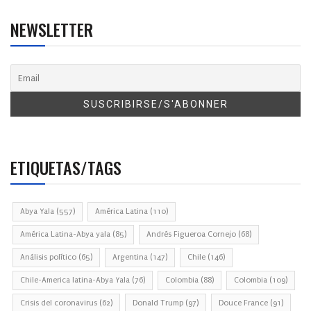
NEWSLETTER
ETIQUETAS/TAGS
Abya Yala
(557)
América Latina
(110)
América Latina-Abya yala
(85)
Andrés Figueroa Cornejo
(68)
Análisis político
(65)
Argentina
(147)
Chile
(146)
Chile-America latina-Abya Yala
(76)
Colombia
(88)
Colombia
(109)
Crisis del coronavirus
(62)
Donald Trump
(97)
Douce France
(91)