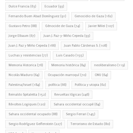
Dulce Francia
(63)
Ecuador
(93)
Fernando Buen Abad Domínguez
(91)
Genocidio de Gaza
(162)
Gustavo Petro
(88)
Génocide de Gaza
(74)
Javier Milei
(107)
Jorge Elbaum
(67)
Juan J. Paz-y-Miño Cepeda
(93)
Juan J. Paz y Miño Cepeda
(166)
Juan Pablo Cárdenas S.
(108)
Luchas y resistencias
(77)
Luis Casado
(155)
Memoria Historica
(76)
Memoria histórica
(84)
neoliberalismo
(119)
Nicolás Maduro
(64)
Ocupación marroquí
(70)
ONU
(64)
Palestina/Israel
(184)
política
(66)
Política y utopia
(62)
Reinaldo Spitaletta
(152)
Revueltas lógicas
(246)
Révoltes Logiques
(120)
Sahara occidental occupé
(64)
Sahara occidental ocupado
(88)
Sergio Ferrari
(145)
Sergio Rodríguez Gelfenstein
(227)
Terrorismo de Estado
(80)