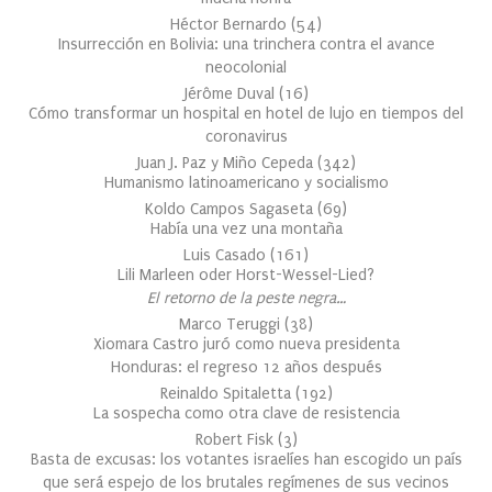
Héctor Bernardo
(
54
)
Insurrección en Bolivia: una trinchera contra el avance
neocolonial
Jérôme Duval
(
16
)
Cómo transformar un hospital en hotel de lujo en tiempos del
coronavirus
Juan J. Paz y Miño Cepeda
(
342
)
Humanismo latinoamericano y socialismo
Koldo Campos Sagaseta
(
69
)
Había una vez una montaña
Luis Casado
(
161
)
Lili Marleen oder Horst-Wessel-Lied?
El retorno de la peste negra…
Marco Teruggi
(
38
)
Xiomara Castro juró como nueva presidenta
Honduras: el regreso 12 años después
Reinaldo Spitaletta
(
192
)
La sospecha como otra clave de resistencia
Robert Fisk
(
3
)
Basta de excusas: los votantes israelíes han escogido un país
que será espejo de los brutales regímenes de sus vecinos