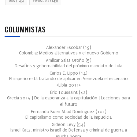
USA
(145)
Venezuela
(143)
COLUMNISTAS
Alexander Escobar
(
19
)
Colombia: Medios alternativos y el nuevo Gobierno
Amílcar Salas Oroño
(
5
)
Desafíos y gobernabilidad del próximo mandato de Lula
Carlos E. Lippo
(
14
)
El imperio está tratando de aplicar en Venezuela el escenario
«Libia-2011»
Éric Toussaint
(
42
)
Grecia 2015 | De la esperanza a la capitulación | Lecciones para
el futuro
Fernando Buen Abad Domínguez
(
101
)
El capitalismo como sociedad de la Impudicia
Gideon Levy
(
54
)
Israel Katz, ministro israelí de Defensa y criminal de guerra a
mucha honra