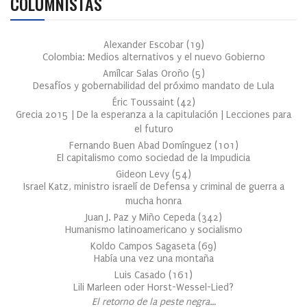
COLUMNISTAS
Alexander Escobar
(
19
)
Colombia: Medios alternativos y el nuevo Gobierno
Amílcar Salas Oroño
(
5
)
Desafíos y gobernabilidad del próximo mandato de Lula
Éric Toussaint
(
42
)
Grecia 2015 | De la esperanza a la capitulación | Lecciones para
el futuro
Fernando Buen Abad Domínguez
(
101
)
El capitalismo como sociedad de la Impudicia
Gideon Levy
(
54
)
Israel Katz, ministro israelí de Defensa y criminal de guerra a
mucha honra
Juan J. Paz y Miño Cepeda
(
342
)
Humanismo latinoamericano y socialismo
Koldo Campos Sagaseta
(
69
)
Había una vez una montaña
Luis Casado
(
161
)
Lili Marleen oder Horst-Wessel-Lied?
El retorno de la peste negra…