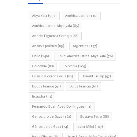
Abya Yala
(557)
América Latina
(110)
América Latina-Abya yala
(85)
Andrés Figueroa Cornejo
(68)
Análisis político
(65)
Argentina
(147)
Chile
(146)
Chile-America latina-Abya Yala
(76)
Colombia
(88)
Colombia
(109)
Crisis del coronavirus
(62)
Donald Trump
(97)
Douce France
(91)
Dulce Francia
(63)
Ecuador
(93)
Fernando Buen Abad Domínguez
(91)
Genocidio de Gaza
(162)
Gustavo Petro
(88)
Génocide de Gaza
(74)
Javier Milei
(107)
Jorge Elbaum
(67)
Juan J. Paz-y-Miño Cepeda
(93)