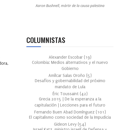
Aaron Bushnell, mártir de la causa palestina
COLUMNISTAS
Alexander Escobar
(
19
)
Colombia: Medios alternativos y el nuevo
dora,
Gobierno
Amílcar Salas Oroño
(
5
)
Desafíos y gobernabilidad del próximo
mandato de Lula
Éric Toussaint
(
42
)
Grecia 2015 | De la esperanza a la
capitulación | Lecciones para el futuro
Fernando Buen Abad Domínguez
(
101
)
El capitalismo como sociedad de la Impudicia
Gideon Levy
(
54
)
Israel Katz, ministro israelí de Defensa y