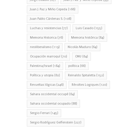
Juan J. Paz y Miño Cepeda
(166)
Juan Pablo Cárdenas S.
(108)
Luchas y resistencias
(77)
Luis Casado
(155)
Memoria Historica
(76)
Memoria histórica
(84)
neoliberalismo
(119)
Nicolás Maduro
(64)
Ocupación marroquí
(70)
ONU
(64)
Palestina/Israel
(184)
política
(66)
Política y utopia
(62)
Reinaldo Spitaletta
(152)
Revueltas lógicas
(246)
Révoltes Logiques
(120)
Sahara occidental occupé
(64)
Sahara occidental ocupado
(88)
Sergio Ferrari
(145)
Sergio Rodríguez Gelfenstein
(227)