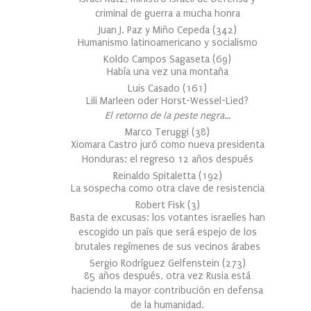
criminal de guerra a mucha honra
Juan J. Paz y Miño Cepeda
(
342
)
Humanismo latinoamericano y socialismo
Koldo Campos Sagaseta
(
69
)
Había una vez una montaña
Luis Casado
(
161
)
Lili Marleen oder Horst-Wessel-Lied?
El retorno de la peste negra…
Marco Teruggi
(
38
)
Xiomara Castro juró como nueva presidenta
Honduras: el regreso 12 años después
Reinaldo Spitaletta
(
192
)
La sospecha como otra clave de resistencia
Robert Fisk
(
3
)
Basta de excusas: los votantes israelíes han
escogido un país que será espejo de los
brutales regímenes de sus vecinos árabes
Sergio Rodríguez Gelfenstein
(
273
)
85 años después, otra vez Rusia está
haciendo la mayor contribución en defensa
de la humanidad.