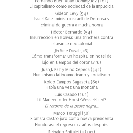
Fernando Buen Abad Domínguez
(
101
)
El capitalismo como sociedad de la Impudicia
Gideon Levy
(
54
)
Israel Katz, ministro israelí de Defensa y
criminal de guerra a mucha honra
Héctor Bernardo
(
54
)
Insurrección en Bolivia: una trinchera contra
el avance neocolonial
Jérôme Duval
(
16
)
Cómo transformar un hospital en hotel de
lujo en tiempos del coronavirus
Juan J. Paz y Miño Cepeda
(
342
)
Humanismo latinoamericano y socialismo
Koldo Campos Sagaseta
(
69
)
Había una vez una montaña
Luis Casado
(
161
)
Lili Marleen oder Horst-Wessel-Lied?
El retorno de la peste negra…
Marco Teruggi
(
38
)
Xiomara Castro juró como nueva presidenta
Honduras: el regreso 12 años después
Reinaldo Spitaletta
(
192
)