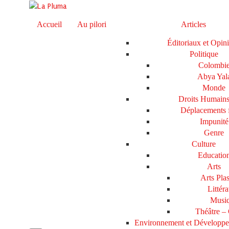
Accueil
Au pilori
Articles
Éditoriaux et Opin
Politique
Colombi
Abya Yal
Monde
Droits Humain
Déplacements 
Impunité
Genre
Culture
Educatio
Arts
Arts Plas
Littéra
Musi
Théâtre –
Environnement et Développ