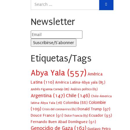
Newsletter
Etiquetas/Tags
Abya Yala
(557)
América
Latina
(110)
América Latina-Abya yala
(85)
Andrés Figueroa Cornejo
(68)
Análisis político
(65)
Argentina
(147)
Chile
(146)
Chile-America
Colombie
Colombia
(88)
latina-Abya Yala
(76)
(109)
Donald Trump
(97)
Crisis del coronavirus
(62)
Douce France
(91)
Ecuador
(93)
Dulce Francia
(63)
Fernando Buen Abad Domínguez
(91)
Genocidio de Gaza
(162)
Gustavo Petro