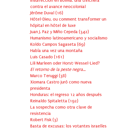
Insurrección en Bolivia: una trinchera
contra el avance neocolonial
Jérôme Duval
(
16
)
Hôtel-Dieu, ou comment transformer un
hôpital en hôtel de luxe
Juan J. Paz y Miño Cepeda
(
342
)
Humanismo latinoamericano y socialismo
Koldo Campos Sagaseta
(
69
)
Había una vez una montaña
Luis Casado
(
161
)
Lili Marleen oder Horst-Wessel-Lied?
El retorno de la peste negra…
Marco Teruggi
(
38
)
Xiomara Castro juró como nueva
presidenta
Honduras: el regreso 12 años después
Reinaldo Spitaletta
(
192
)
La sospecha como otra clave de
resistencia
Robert Fisk
(
3
)
Basta de excusas: los votantes israelíes