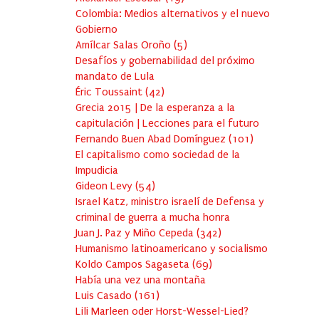
Colombia: Medios alternativos y el nuevo
Gobierno
Amílcar Salas Oroño
(
5
)
Desafíos y gobernabilidad del próximo
mandato de Lula
Éric Toussaint
(
42
)
Grecia 2015 | De la esperanza a la
capitulación | Lecciones para el futuro
Fernando Buen Abad Domínguez
(
101
)
El capitalismo como sociedad de la
Impudicia
Gideon Levy
(
54
)
Israel Katz, ministro israelí de Defensa y
criminal de guerra a mucha honra
Juan J. Paz y Miño Cepeda
(
342
)
Humanismo latinoamericano y socialismo
Koldo Campos Sagaseta
(
69
)
Había una vez una montaña
Luis Casado
(
161
)
Lili Marleen oder Horst-Wessel-Lied?