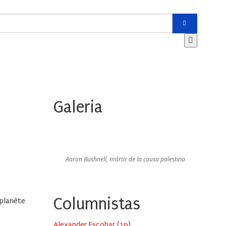
Galeria
Aaron Bushnell, mártir de la causa palestina
Columnistas
 planète
Alexander Escobar
(
19
)