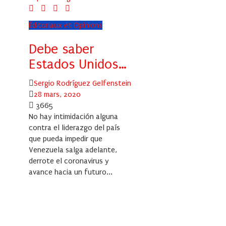
Éditoriaux et Opinions
Debe saber
Estados Unidos…
Author
Sergio Rodríguez Gelfenstein
Posted
28 mars, 2020
on
3665
No hay intimidación alguna
contra el liderazgo del país
que pueda impedir que
Venezuela salga adelante,
derrote el coronavirus y
avance hacia un futuro...