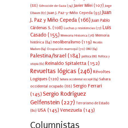
Javier Milei
(107)
(88)
Génocide de Gaza
(74)
Jorge
Juan
Juan J. Paz-y-Miño Cepeda
(93)
Elbaum
(67)
J. Paz y Miño Cepeda
(166)
Juan Pablo
Luis
Cárdenas S.
(108)
Luchas y resistencias
(77)
Casado
(155)
Memoria Historica
(76)
Memoria
neoliberalismo
(119)
histórica
(84)
Nicolás
Ocupación marroquí
(70)
Maduro
(64)
ONU
(64)
Palestina/Israel
(184)
política
(66)
Política y
Reinaldo Spitaletta
(152)
utopia
(62)
Revueltas lógicas
(246)
Révoltes
Logiques
(120)
Sahara
Sahara occidental occupé
(64)
Sergio Ferrari
occidental ocupado
(88)
Sergio Rodríguez
(145)
Gelfenstein
(227)
Terrorismo de Estado
USA
(145)
Venezuela
(143)
(80)
Columnistas