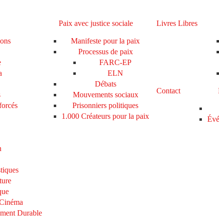
Paix avec justice sociale
Livres Libres
ions
Manifeste pour la paix
Processus de paix
e
FARC-EP
a
ELN
Débats
Contact
s
Mouvements sociaux
forcés
Prisonniers politiques
1.000 Créateurs pour la paix
Évé
n
tiques
ture
que
 Cinéma
ement Durable