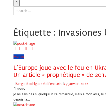
Étiquette :
Invasiones
Monde
L’Europe joue avec le feu en Ukr
Un article « prophétique » de 201
Author
Posted
Sergio Rodríguez Gelfenstein
27 janvier, 2022
on
8086
Je ne sais pas si quelqu'un l'a remarqué, mais à mon avis, le
depuis la...